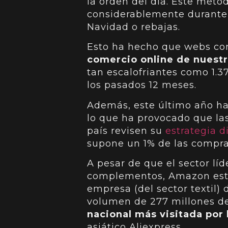
la orden del día. Este mét
considerablemente durante
Navidad o rebajas.
Esto ha hecho que webs c
comercio online de nuestr
tan escalofriantes como 1.3
los pasados 12 meses.
Además, este último año ha
lo que ha provocado que l
país revisen su
estrategia di
supone un 1% de las compras
A pesar de que el sector lí
complementos, Amazon está
empresa (del sector textil) d
volumen de 277 millones de 
nacional más visitada por 
asiático Aliexpress.