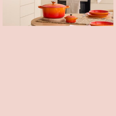
Le Creuset Confía En Luxurycomm Para
Liderar Su Estrategia De Comunicación En
España
11 de junio de 2026