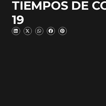
TIEMPOS DE C
ds in
19