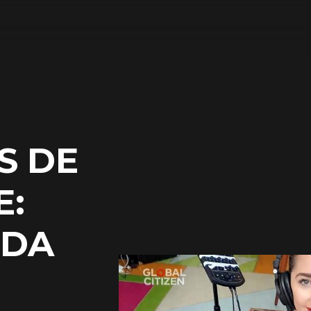
S DE
E:
UDA