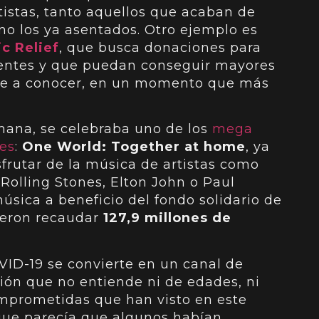
rtistas, tanto aquellos que acaban de
mo los ya asentados. Otro ejemplo es
c Relief
, que busca donaciones para
gentes y que puedan conseguir mayores
rse a conocer, en un momento que más
emana, se celebraba uno de los
mega
res
:
One World: Together at home
, ya
frutar de la música de artistas como
 Rolling Stones, Elton John o Paul
sica a beneficio del fondo solidario de
uieron recaudar
127,9 millones de
ID-19 se convierte en un canal de
ión que no entiende ni de edades, ni
omprometidas que han visto en este
 que parecía que algunos habían