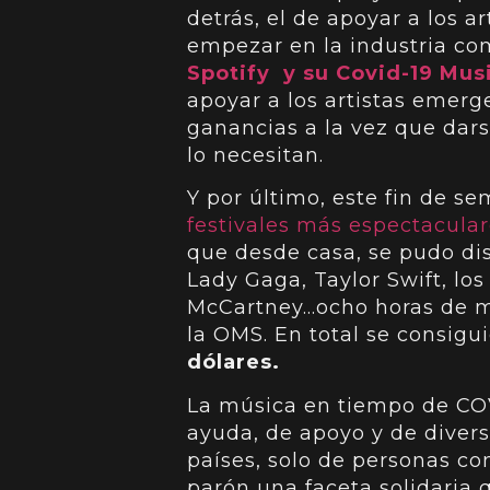
detrás, el de apoyar a los a
empezar en la industria co
Spotify y su Covid-19 Musi
apoyar a los artistas emer
ganancias a la vez que da
lo necesitan.
Y por último, este fin de s
festivales más espectacula
que desde casa, se pudo dis
Lady Gaga, Taylor Swift, los
McCartney…ocho horas de mú
la OMS. En total se consig
dólares.
La música en tiempo de COV
ayuda, de apoyo y de divers
países, solo de personas c
parón una faceta solidaria